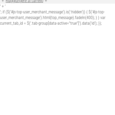
' + '
Riaggiungere al carrello
' + '
' + '
'; if ($('#js-top-user_merchant_message').is(':hidden')) { $('#js-top-
user_merchant_message').html(top_message).fadeIn(400); } } var
current_tab_id = $('.tab-group[data-active="true"]').data('id'); });