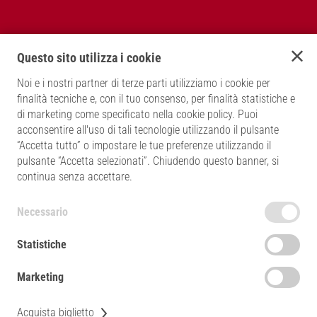
Ritorna al sito principale
Questo sito utilizza i cookie
MODALITÀ DI PAGAMENTO
Noi e i nostri partner di terze parti utilizziamo i cookie per
finalità tecniche e, con il tuo consenso, per finalità statistiche e
di marketing come specificato nella cookie policy. Puoi
acconsentire all'uso di tali tecnologie utilizzando il pulsante
“Accetta tutto” o impostare le tue preferenze utilizzando il
pulsante “Accetta selezionati”. Chiudendo questo banner, si
continua senza accettare.
REGOLE DI ACCESSO DA RISPETTARE -
TERMINI E CONDIZIONI E DOCUMENTI
Necessario
PRIVACY POLICY
INFORMATIVA COOKIE
Statistiche
ACCESSIBILITÀ
Marketing
CONDIVIDI
Acquista biglietto