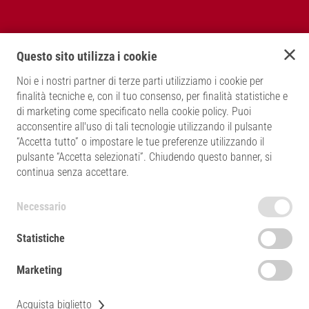
Ritorna al sito principale
Questo sito utilizza i cookie
MODALITÀ DI PAGAMENTO
Noi e i nostri partner di terze parti utilizziamo i cookie per
finalità tecniche e, con il tuo consenso, per finalità statistiche e
di marketing come specificato nella cookie policy. Puoi
acconsentire all'uso di tali tecnologie utilizzando il pulsante
“Accetta tutto” o impostare le tue preferenze utilizzando il
pulsante “Accetta selezionati”. Chiudendo questo banner, si
continua senza accettare.
REGOLE DI ACCESSO DA RISPETTARE -
TERMINI E CONDIZIONI E DOCUMENTI
Necessario
PRIVACY POLICY
INFORMATIVA COOKIE
Statistiche
ACCESSIBILITÀ
Marketing
CONDIVIDI
Acquista biglietto